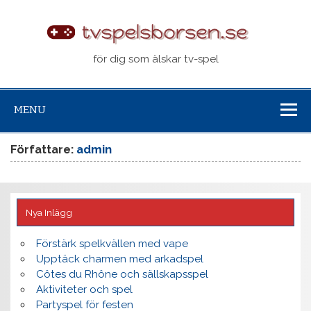
tvsp
för dig som älskar tv-spel
MENU
Författare:
admin
Nya Inlägg
Förstärk spelkvällen med vape
Upptäck charmen med arkadspel
Côtes du Rhône och sällskapsspel
Aktiviteter och spel
Partyspel för festen